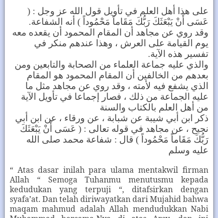
على هذا أهل العلم في تأويل قول الله عز وجل : (
.
عَسَى أَنْ يَبْعَثَكَ رَبُّكَ مَقَاماً مَحْمُوداً ) أنه الشفاعة
وقد روي عن مجاهد أن المقام المحمود أن يقعده معه
يوم القيامة على العرش ، وهذا عندهم منكر في
.
تفسير هذه الآية
والذي عليه جماعة العلماء من الصحابة والتابعين ومن
بعدهم من الخالفين أن المقام المحمود هو المقام
الذي يشفع فيه لأمته ، وقد روي عن مجاهد مثل ما
عليه الجماعة من ذلك ، فصار إجماعا في تأويل الآية
من أهل العلم بالكتاب والسنة
ذكر ابن أبي شيبة عن شبابة ، عن ورقاء ، عن ابن أبي
نجيح ، عن مجاهد في قوله تعالى : ( عَسَى أَنْ يَبْعَثَكَ
رَبُّكَ مَقَاماً مَحْمُوداً ) قال : شفاعة محمد صلى الله
عليه وسلم
“ Atas dasar inilah para ulama mentakwil firman
Allah “ Semoga Tuhanmu menutusmu kepada
kedudukan yang terpuji “, ditafsirkan dengan
syafa’at. Dan telah diriwayatkan dari Mujahid bahwa
maqam mahmud adalah Allah mendudukkan Nabi