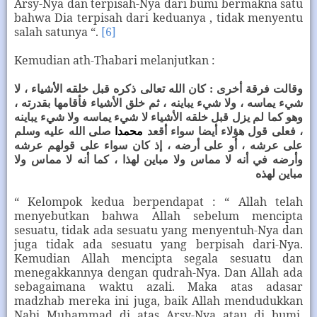
Arsy-Nya dan terpisah-Nya dari bumi bermakna satu
bahwa Dia terpisah dari keduanya , tidak menyentu
salah satunya “.
[6]
Kemudian ath-Thabari melanjutkan :
وقالت فرقة أخرى : كان الله تعالى ذكره قبل خلقه الأشياء ، لا
شيء يماسه ، ولا شيء يباينه ، ثم خلق الأشياء فأقامها بقدرته ،
وهو كما لم يزل قبل خلقه الأشياء لا شيء يماسه ولا شيء يباينه
، فعلى قول هؤلاء أيضا سواء أقعد
محمدا
صلى الله عليه وسلم
على عرشه ، أو على أرضه ، إذ كان سواء على قولهم عرشه
وأرضه في أنه لا مماس ولا مباين لهذا ، كما أنه لا مماس ولا
مباين لهذه
“ Kelompok kedua berpendapat : “ Allah telah
menyebutkan bahwa Allah sebelum mencipta
sesuatu, tidak ada sesuatu yang menyentuh-Nya dan
juga tidak ada sesuatu yang berpisah dari-Nya.
Kemudian Allah mencipta segala sesuatu dan
menegakkannya dengan qudrah-Nya. Dan Allah ada
sebagaimana waktu azali. Maka atas adasar
madzhab mereka ini juga, baik Allah mendudukkan
Nabi Muhammad di atas Arsy-Nya atau di bumi.