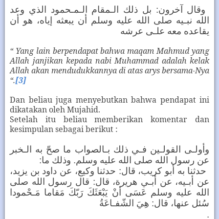
وقال آخرون: بل ذلك الـمقام الـمـحمود الذي وعد
الله نبـيه صلى الله عليه وسلم أن يبعثه إياه، هو أن
يقاعده معه علـى عرشه
“ Yang lain berpendapat bahwa maqam Mahmud yang
Allah janjikan kepada nabi Muhammad adalah kelak
Allah akan mendudukkannya di atas arys bersama-Nya
“.
[3]
Dan beliau juga menyebutkan bahwa pendapat ini
dikatakan oleh Mujahid.
Setelah itu beliau memberikan komentar dan
kesimpulan sebagai berikut :
وأولـى القولـين فـي ذلك بـالصواب ما صحّ به الـخبر
:
عن رسول الله صلى الله عليه وسلم. وذلك ما
حدثنا به أبو كريب، قال: حدثنا وكيع، عن داود بن يزيد،
عن أبـيه، عن أبـي هريرة، قال: قال رسول الله صلى
الله عليه وسلم عَسَى أنْ يَبْعَثَكَ رَبّكَ مَقاما مَـحْمودا
سُئل عنها، قال: هِيَ الشّفـاعَةُ
.