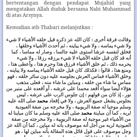
bertentangan dengan pendapat Mujahid yang
mengatakan Allah duduk bersama Nabi Muhammad
di atas Arsynya.
Kemudian ath-Thabari melanjutkan :
وقالت فرقة أخرى : كان الله عز ذكره قبل خلقه الأشياء لا شيء
ولا شيء يماسه ، ولا شيء يباينه ، ثم أحدث الأشياء وخلقها ،
فخلق لنفسه عرشا استوى عليه جالسا ، وصار له مماسا ، كما
أنه قد كان قبل خلقه الأشياء لا شيء يرزقه رزقا ، ولا شيء
يحرمه ذلك ، ثم خلق الأشياء فرزق هذا وحرم هذا ، وأعطى هذا ،
ومنع هذا ، قالوا : فكذلك كان قبل خلقه الأشياء يماسه ولا يباينه ،
وخلق الأشياء فماس العرش بجلوسه عليه دون سائر خلقه ، فهو
مماس ما شاء من خلقه ، ومباين ما شاء منه ، فعلى مذهب
هؤلاء أيضا سواء أقعد محمدا على عرشه ، أو أقعده على منبر من
نور ، إذ كان من قولهم : إن جلوس الرب على عرشه ، ليس
بجلوس يشغل جميع العرش ، ولا في إقعاد
محمد
صلى الله عليه
وسلم موجبا له صفة الربوبية ، ولا مخرجه من صفة العبودية
لربه ، كما أن مباينة
محمد
صلى الله عليه وسلم ما كان مباينا له
من الأشياء غير موجبة له صفة الربوبية ، ولا مخرجته من صفة
العبودية لربه من أجل أنه موصوف بأنه له مباين ، كما أن الله عز
وجل موصوف على قول قائل هذه المقالة بأنه مباين لها ، هو