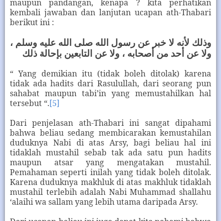
maupun pandangan, kenapa ? kita perhatikan
kembali jawaban dan lanjutan ucapan ath-Thabari
berikut ini :
وذلك لأنه لا خبر عن رسول الله صلى الله عليه وسلم ،
ولا عن أحد من أصحابه ، ولا عن التابعين بإحالة ذلك
“ Yang demikian itu (tidak boleh ditolak) karena
tidak ada hadits dari Rasulullah, dari seorang pun
sahabat maupun tabi’in yang memustahilkan hal
tersebut “.
[5]
Dari penjelasan ath-Thabari ini sangat dipahami
bahwa beliau sedang membicarakan kemustahilan
duduknya Nabi di atas Arsy, bagi beliau hal ini
tidaklah mustahil sebab tak ada satu pun hadits
maupun atsar yang mengatakan mustahil.
Pemahaman seperti inilah yang tidak boleh ditolak.
Karena duduknya makhluk di atas makhluk tidaklah
mustahil terlebih adalah Nabi Muhammad shallahu
‘alaihi wa sallam yang lebih utama daripada Arsy.