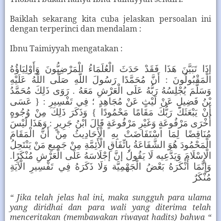
Baiklah sekarang kita cuba jelaskan persoalan ini
dengan terperinci dan mendalam :
Ibnu Taimiyyah mengatakan :
إذَا تَبَيَّنَ هَذَا فَقَدْ حَدَثَ الْعُلَمَاءُ الْمَرْضِيُّونَ وَأَوْلِيَاؤُهُ
الْمَقْبُولُونَ : أَنَّ مُحَمَّدًا رَسُولَ اللَّهِ صَلَّى اللَّهُ عَلَيْهِ
وَسَلَّمَ يُجْلِسُهُ رَبُّهُ عَلَى الْعَرْشِ مَعَهُ . رَوَى ذَلِكَ مُحَمَّدُ
بْنُ فَضِيلٍ عَنْ لَيْثٍ عَنْ مُجَاهِدٍ ؛ فِي تَفْسِيرِ : { عَسَى
أَنْ يَبْعَثَكَ رَبُّكَ مَقَامًا مَحْمُودًا } وَذَكَرَ ذَلِكَ مِنْ وُجُوهٍ
أُخْرَى مَرْفُوعَةٍ وَغَيْرِ مَرْفُوعَةٍ قَالَ ابْنُ جَرِيرٍ : وَهَذَا لَيْسَ
مُنَاقِضًا لِمَا اسْتَفَاضَتْ بِهِ الْأَحَادِيثُ مِنْ أَنَّ الْمَقَامَ
الْمَحْمُودَ هُوَ الشَّفَاعَةُ بِاتِّفَاقِ الْأَئِمَّةِ مِنْ جَمِيعِ مَنْ يَنْتَحِلُ
الْإِسْلَامَ وَيَدَّعِيه لَا يَقُولُ إنَّ إجْلَاسَهُ عَلَى الْعَرْشِ مُنْكَرًا.
وَإِنَّمَا أَنْكَرَهُ بَعْضُ الْجَهْمِيَّة وَلَا ذَكَرَهُ فِي تَفْسِيرِ الْآيَةِ
مُنْكَرٌ
“ Jika telah jelas hal ini, maka sungguh para ulama
yang diridhai dan para wali yang diterima telah
menceritakan (membawakan riwayat hadits) bahwa “