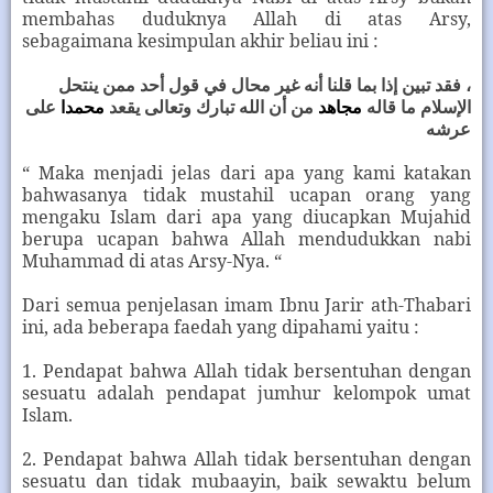
membahas duduknya Allah di atas Arsy,
sebagaimana kesimpulan akhir beliau ini :
، فقد تبين إذا بما قلنا أنه غير محال في قول أحد ممن ينتحل
الإسلام ما قاله
مجاهد
من أن الله تبارك وتعالى يقعد
محمدا
على
عرشه
“ Maka menjadi jelas dari apa yang kami katakan
bahwasanya tidak mustahil ucapan orang yang
mengaku Islam dari apa yang diucapkan Mujahid
berupa ucapan bahwa Allah mendudukkan nabi
Muhammad di atas Arsy-Nya. “
Dari semua penjelasan imam Ibnu Jarir ath-Thabari
ini, ada beberapa faedah yang dipahami yaitu :
1. Pendapat bahwa Allah tidak bersentuhan dengan
sesuatu adalah pendapat jumhur kelompok umat
Islam.
2. Pendapat bahwa Allah tidak bersentuhan dengan
sesuatu dan tidak mubaayin, baik sewaktu belum