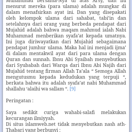
Muhammad bersama-Nya di atas Arsy, dan ini
menurut mereka (para ulama) adalah mungkar di
dalam menafsirkan ayat ini. Dan yang disepakati
oleh kelompok ulama dari sahabat, tabi’in dan
setelahnya dari orang yang berbeda pendapat dari
Mujahid adalah bahwa maqam mahmud ialah Nabi
Muhammad menberikan syafa’at kepada umatnya.
Ini juga diriwayatkan dari Mujahid sebagaimana
pendapat jumhur ulama. Maka hal ini menjadi ijma’
di dalam mentakwil ayat dari para ulama dengan
Quran dan sunnah. Ibnu Abi Syaibah menyebutkan
dari Syubabah dari Warqa dari Ibnu Abi Najih dari
Mujahid tentang firman Allah Ta’ala “ Semoga Allah
mengutusmu kepada kedudukan yang terpuji “,
berkata bahwa itu adalah syafa’at nabi Muhammad
shallahu ‘alaihi wa sallam “.
[9]
Peringatan :
Saya sedikit curiga wahabi-salafi melakukan
kecurangan ilmiyyah.
Di situs islamweb.net tidak menyebutkan nash ath-
Thabari yang berbunyi :