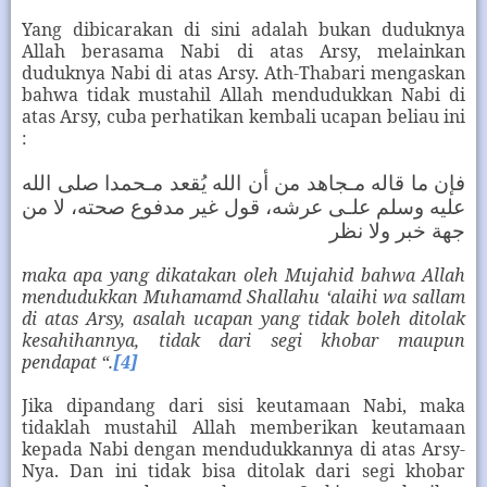
Yang dibicarakan di sini adalah bukan duduknya
Allah berasama Nabi di atas Arsy, melainkan
duduknya Nabi di atas Arsy. Ath-Thabari mengaskan
bahwa tidak mustahil Allah mendudukkan Nabi di
atas Arsy, cuba perhatikan kembali ucapan beliau ini
:
فإن ما قاله مـجاهد من أن الله يُقعد مـحمدا صلى الله
عليه وسلم علـى عرشه، قول غير مدفوع صحته، لا من
جهة خبر ولا نظر
maka apa yang dikatakan oleh Mujahid bahwa Allah
mendudukkan Muhamamd Shallahu ‘alaihi wa sallam
di atas Arsy, asalah ucapan yang tidak boleh ditolak
kesahihannya, tidak dari segi khobar maupun
pendapat “.
[4]
Jika dipandang dari sisi keutamaan Nabi, maka
tidaklah mustahil Allah memberikan keutamaan
kepada Nabi dengan mendudukkannya di atas Arsy-
Nya. Dan ini tidak bisa ditolak dari segi khobar