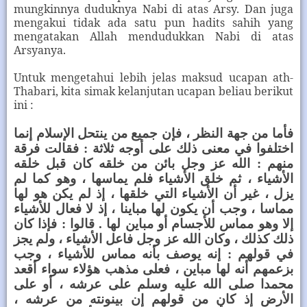
mungkinnya duduknya Nabi di atas Arsy. Dan juga
mengakui tidak ada satu pun hadits sahih yang
mengatakan Allah mendudukkan Nabi di atas
Arsyanya.
Untuk mengetahui lebih jelas maksud ucapan ath-
Thabari, kita simak kelanjutan ucapan beliau berikut
ini :
فأما من جهة النظر ، فإن جميع من ينتحل الإسلام إنما
اختلفوا في معنى ذلك على أوجه ثلاثة : فقالت فرقة
منهم : الله عز وجل بائن من خلقه كان قبل خلقه
الأشياء ، ثم خلق الأشياء فلم يماسها ، وهو كما لم
يزل ، غير أن الأشياء التي خلقها ، إذ لم يكن هو لها
مماسا ، وجب أن يكون لها مباينا ، إذ لا فعال للأشياء
إلا وهو مماس للأجسام أو مباين لها . قالوا : فإذا كان
ذلك كذلك ، وكان الله عز وجل فاعل الأشياء ، ولم يجز
في قولهم : إنه يوصف بأنه مماس للأشياء ، وجب
بزعمهم أنه لها مباين ، فعلى مذهب هؤلاء سواء أقعد
محمدا صلى الله عليه وسلم على عرشه ، أو على
الأرض إذ كان من قولهم إن بينونته من عرشه ،