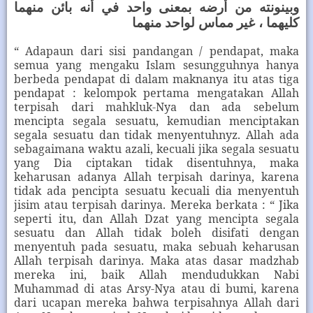
وبينونته من أرضه بمعنى واحد في أنه بائن منهما
كليهما ، غير مماس لواحد منهما
“ Adapaun dari sisi pandangan / pendapat, maka
semua yang mengaku Islam sesungguhnya hanya
berbeda pendapat di dalam maknanya itu atas tiga
pendapat : kelompok pertama mengatakan Allah
terpisah dari mahkluk-Nya dan ada sebelum
mencipta segala sesuatu, kemudian menciptakan
segala sesuatu dan tidak menyentuhnyz. Allah ada
sebagaimana waktu azali, kecuali jika segala sesuatu
yang Dia ciptakan tidak disentuhnya, maka
keharusan adanya Allah terpisah darinya, karena
tidak ada pencipta sesuatu kecuali dia menyentuh
jisim atau terpisah darinya. Mereka berkata : “ Jika
seperti itu, dan Allah Dzat yang mencipta segala
sesuatu dan Allah tidak boleh disifati dengan
menyentuh pada sesuatu, maka sebuah keharusan
Allah terpisah darinya. Maka atas dasar madzhab
mereka ini, baik Allah mendudukkan Nabi
Muhammad di atas Arsy-Nya atau di bumi, karena
dari ucapan mereka bahwa terpisahnya Allah dari