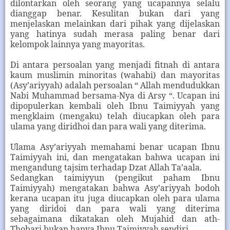
dilontarkan oleh seorang yang ucapannya selalu
dianggap benar. Kesulitan bukan dari yang
menjelaskan melainkan dari pihak yang dijelaskan
yang hatinya sudah merasa paling benar dari
kelompok lainnya yang mayoritas.
Di antara persoalan yang menjadi fitnah di antara
kaum muslimin minoritas (wahabi) dan mayoritas
(Asy’ariyyah) adalah persoalan “ Allah mendudukkan
Nabi Muhammad bersama-Nya di Arsy “. Ucapan ini
dipopulerkan kembali oleh Ibnu Taimiyyah yang
mengklaim (mengaku) telah diucapkan oleh para
ulama yang diridhoi dan para wali yang diterima.
Ulama Asy’ariyyah memahami benar ucapan Ibnu
Taimiyyah ini, dan mengatakan bahwa ucapan ini
mengandung tajsim terhadap Dzat Allah Ta’aala.
Sedangkan taimiyyun (pengikut paham Ibnu
Taimiyyah) mengatakan bahwa Asy’ariyyah bodoh
kerana ucapan itu juga diucapkan oleh para ulama
yang diridoi dan para wali yang diterima
sebagaimana dikatakan oleh Mujahid dan ath-
Thobari bukan hanya Ibnu Taimiyyah sendiri.