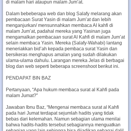
di malam hari ataupun malam Jum’at.
Dalam bebeberapa web dan blog Salafy melarang akan
pembacaan Surat Yasin di malam Jum’at dan lebih
menganjurkan/ mensunnahkan membaca Al kahfi di
malam Jum’at, padahal mereka yang Yasinan juga
mengamalkan pembacaan surat Al Kahfi di malam Jum’at
selain membaca Yasin. Mereka (Salafy-Wahabi) lantang
meneriakkan bid’ah kepada pembaca surat Yasin dan
bersikeras menghapus amalan yang sudah dilakukan
ulama-ulama dahulu. Larangan mereka Jelas di berbagai
blog dan web seperti beberapa screenshoot berikut ini.
PENDAPAT BIN BAZ
Pertanyaan, “Apa hukum membaca surat al Kahfi pada
malam Jumat?”
Jawaban Ibnu Baz, “Mengenai membaca surat al Kahfi
pada hari Jumat terdapat sejumlah hadits yang tidak
bebas dari kelemahan. Namun sebagian ulama menilai
bahwa hadits-hadits tersebut sebagiannya menguatkan
sebagian yang lain sehingga bisa dijadikan sebagai dalil.