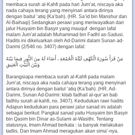
membaca surah al-Kahfi pada hari Jum’at, niscaya aka
nada cahaya terang yang menyinari antara dirinya
dengan baitul ‘atiq (Ka’bah). (HR. Sa’id bin Manshur dan
Al-Baihaqi) Sedangkan perawi yang meriwayatkan dari
jalur Husyaim bin Basyir yang mauquf dengan lafal
malam Jum’at adalah Muhammad bin Fadhl as-Sadusi.
Hadits ini dikeluarkan oleh Ad-Darimi dalam Sunan ad-
Darimi (2/546 no. 3407) dengan lafal:
مَنْ قَرَأَ سُورَةَ الْكَهْفِ لَيْلَةَ الْجُمُعَةِ ، أَضَاءَ لَهُ مِنَ النُّورِ فِيمَا بَيْنَهُ
وَبَيْنَ الْبَيْتِ الْعَتِيقِ
Barangsiapa membaca surah al-Kahfi pada malam
Jum’at, niscaya aka nada cahaya terang yang menyinari
antara dirinya dengan baitul ‘atiq (Ka’bah). (HR. Ad-
Darimi, Sunan Ad-Darimi: kitab fadhail al-qur’an bab
fadhlu surah al-kahfi, no. 3407). Kedudukan rawi hadits
Adapun kedudukan para perawi jalur sanad ini adalah
sebagai berikut: Pangkal sanad yaitu Husyaim bin Basyir
bin Qasim bin Dinar as-Sulami al-Wasithi. Tentang
statusnya, Imam Ahmad berkata : ia banyak melakukan
tadlis. Dan Imam Ahmad meragukan akan sima’-nya.