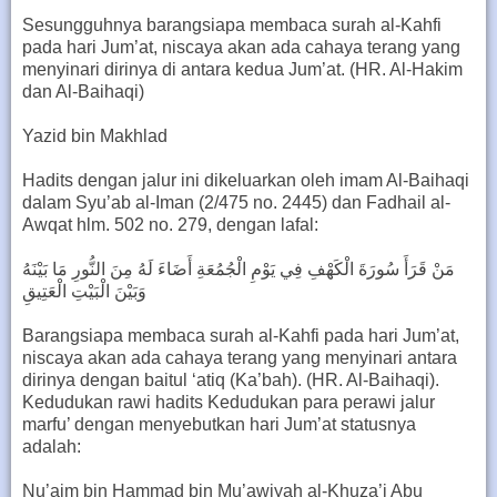
Sesungguhnya barangsiapa membaca surah al-Kahfi
pada hari Jum’at, niscaya akan ada cahaya terang yang
menyinari dirinya di antara kedua Jum’at. (HR. Al-Hakim
dan Al-Baihaqi)
Yazid bin Makhlad
Hadits dengan jalur ini dikeluarkan oleh imam Al-Baihaqi
dalam Syu’ab al-Iman (2/475 no. 2445) dan Fadhail al-
Awqat hlm. 502 no. 279, dengan lafal:
مَنْ قَرَأَ سُورَةَ الْكَهْفِ فِي يَوْمِ الْجُمُعَةِ أَضَاءَ لَهُ مِنَ النُّورِ مَا بَيْنَهُ
وَبَيْنَ الْبَيْتِ الْعَتِيقِ
Barangsiapa membaca surah al-Kahfi pada hari Jum’at,
niscaya akan ada cahaya terang yang menyinari antara
dirinya dengan baitul ‘atiq (Ka’bah). (HR. Al-Baihaqi).
Kedudukan rawi hadits Kedudukan para perawi jalur
marfu’ dengan menyebutkan hari Jum’at statusnya
adalah:
Nu’aim bin Hammad bin Mu’awiyah al-Khuza’i Abu