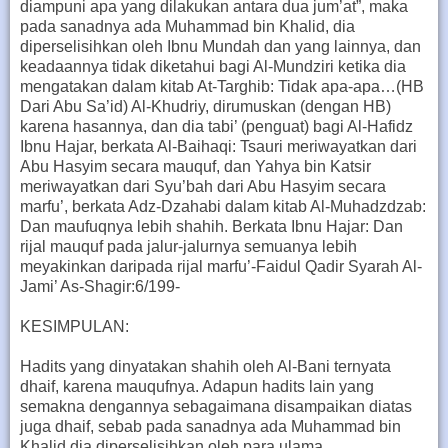
diampuni apa yang dilakukan antara dua jum’at”, maka
pada sanadnya ada Muhammad bin Khalid, dia
diperselisihkan oleh Ibnu Mundah dan yang lainnya, dan
keadaannya tidak diketahui bagi Al-Mundziri ketika dia
mengatakan dalam kitab At-Targhib: Tidak apa-apa…(HB
Dari Abu Sa’id) Al-Khudriy, dirumuskan (dengan HB)
karena hasannya, dan dia tabi’ (penguat) bagi Al-Hafidz
Ibnu Hajar, berkata Al-Baihaqi: Tsauri meriwayatkan dari
Abu Hasyim secara mauquf, dan Yahya bin Katsir
meriwayatkan dari Syu’bah dari Abu Hasyim secara
marfu’, berkata Adz-Dzahabi dalam kitab Al-Muhadzdzab:
Dan maufuqnya lebih shahih. Berkata Ibnu Hajar: Dan
rijal mauquf pada jalur-jalurnya semuanya lebih
meyakinkan daripada rijal marfu’-Faidul Qadir Syarah Al-
Jami’ As-Shagir:6/199-
KESIMPULAN:
Hadits yang dinyatakan shahih oleh Al-Bani ternyata
dhaif, karena mauqufnya. Adapun hadits lain yang
semakna dengannya sebagaimana disampaikan diatas
juga dhaif, sebab pada sanadnya ada Muhammad bin
Khalid dia diperselisihkan oleh para ulama.