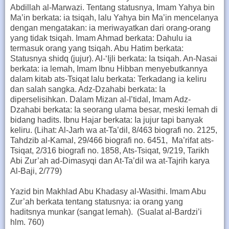
Abdillah al-Marwazi. Tentang statusnya, Imam Yahya bin
Ma’in berkata: ia tsiqah, lalu Yahya bin Ma’in mencelanya
dengan mengatakan: ia meriwayatkan dari orang-orang
yang tidak tsiqah. Imam Ahmad berkata: Dahulu ia
termasuk orang yang tsiqah. Abu Hatim berkata:
Statusnya shidq (jujur). Al-‘Ijli berkata: Ia tsiqah. An-Nasai
berkata: ia lemah, Imam Ibnu Hibban menyebutkannya
dalam kitab ats-Tsiqat lalu berkata: Terkadang ia keliru
dan salah sangka. Adz-Dzahabi berkata: Ia
diperselisihkan. Dalam Mizan al-I’tidal, Imam Adz-
Dzahabi berkata: Ia seorang ulama besar, meski lemah di
bidang hadits. Ibnu Hajar berkata: Ia jujur tapi banyak
keliru. (Lihat: Al-Jarh wa at-Ta’dil, 8/463 biografi no. 2125,
Tahdzib al-Kamal, 29/466 biografi no. 6451, Ma’rifat ats-
Tsiqat, 2/316 biografi no. 1858, Ats-Tsiqat, 9/219, Tarikh
Abi Zur’ah ad-Dimasyqi dan At-Ta’dil wa at-Tajrih karya
Al-Baji, 2/779)
Yazid bin Makhlad Abu Khadasy al-Wasithi. Imam Abu
Zur’ah berkata tentang statusnya: ia orang yang
haditsnya munkar (sangat lemah). (Sualat al-Bardzi’i
hlm. 760)