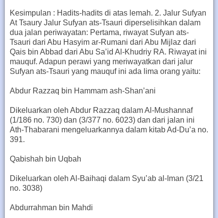
Kesimpulan : Hadits-hadits di atas lemah. 2. Jalur Sufyan
At Tsaury Jalur Sufyan ats-Tsauri diperselisihkan dalam
dua jalan periwayatan: Pertama, riwayat Sufyan ats-
Tsauri dari Abu Hasyim ar-Rumani dari Abu Mijlaz dari
Qais bin Abbad dari Abu Sa’id Al-Khudriy RA. Riwayat ini
mauquf. Adapun perawi yang meriwayatkan dari jalur
Sufyan ats-Tsauri yang mauquf ini ada lima orang yaitu:
Abdur Razzaq bin Hammam ash-Shan’ani
Dikeluarkan oleh Abdur Razzaq dalam Al-Mushannaf
(1/186 no. 730) dan (3/377 no. 6023) dan dari jalan ini
Ath-Thabarani mengeluarkannya dalam kitab Ad-Du’a no.
391.
Qabishah bin Uqbah
Dikeluarkan oleh Al-Baihaqi dalam Syu’ab al-Iman (3/21
no. 3038)
Abdurrahman bin Mahdi