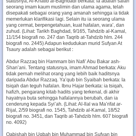
statusnya, Al-Khatib al-Baghdadi berkata: Ia adalah salah
seorang imam kaum muslimin dan ulama agama, telah
disepakati sebagai orang yang amanah sehingga ia tidak
memerlukan klarifikasi lagi. Selain itu ia seorang ulama
yang cermat, berpengetahuan, kuat hafalan, wara’, dan
zuhud. (Lihat: Tarikh Baghdad, 9/165, Tahdzib al-Kamal,
11/154 biografi no. 247 dan Taqrib at-Tahdzib hlm. 244
biografi no. 2445) Adapun kedudukan murid Sufyan At
Tsaury adalah sebagai berikut :
Abdur Razzaq bin Hammam bin Nafi’ Abu Bakar ash-
Shan’ani. Tentang statusnya, imam Ahmad berkata: Aku
tidak pernah melihat orang yang lebih baik haditsnya
daripada Abdur Razzaq. Ya’qub bin Syaibah berkata: Ia
tsiqah dan teguh hafalan. Ibnu Hajar berkata: ia tsiqah,
hafizh, pengarang kitab hadits yang terkenal, di akhir
hayatnya buta sehingga hafalannya berubah, dan ia
cenderung kepada Syi’ah. (Lihat: Al-Ilal wa Ma’rifat ar-
Rijal, 2/59 biografi no. 1545, Tahdzib al-Kamal, 18/52
biografi no. 3451, dan Taqrib at-Tahdzib hlm. 607 biografi
no. 4092)
Qabishah bin Uqbah bin Muhammad bin Sufyan bin