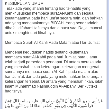
KESIMPULAN UMUM:
Tidak ada yang shahih tentang hadits-hadits yang
menkhususkan membaca surat Al-Kahfi dan segala
keutamaannya pada hari jum’at secara rutin, dan bahkan
ada yang mengatakannya BID’AH. Yang benar adalah
dihafal, difahami tafsirnya dan dibaca saat Dajjal muncul
untuk menghindari fitnahnya.
Membaca Surah Al Kahfi Pada Malam atau Hari Jum'at
Mengenai kedudukan hadits tentang keutamaan
membaca surat Al-Kahfi pada hari Jum’at, para ulama
telah terjadi perbedaan pendapat. Di antara mereka ada
yang menshahihkan keterangan-keterangan mengenai
sunnahnya membaca surah Al-Kahfi pada malam atau
hari Jum’at, dan ada pula yang melemahkan keterangan-
keterangan tersebut. Di antara yang menshahihkan, ialah
Imam Muhammad Nashiruddin Al-Albany. Berikut teks
haditsnya :
عَنْ أَبِى سَعِيدٍ الْخُدْرِىِّ أَنَّ النَّبِىَّ -صلى الله عليه وسلم- قَالَ :)مَنْ
قَرَأَ سُورَةَ الْكَهْفِ فِى يَوْمِ الْجُمُعَةِ أَضَاءَ لَهُ مِنَ النُّورِ مَا بَيْنَ