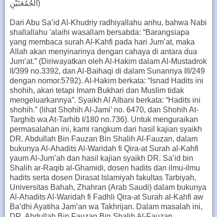
الْجُمُعَتَيْنِ)
Dari Abu Sa’id Al-Khudriy radhiyallahu anhu, bahwa Nabi
shallallahu 'alaihi wasallam bersabda: “Barangsiapa
yang membaca surah Al-Kahfi pada hari Jum’at, maka
Allah akan menyinarinya dengan cahaya di antara dua
Jum’at.” (Diriwayatkan oleh Al-Hakim dalam Al-Mustadrok
II/399 no.3392, dan Al-Baihaqi di dalam Sunannya III/249
dengan nomor.5792). Al-Hakim berkata: “Isnad Hadits ini
shohih, akan tetapi Imam Bukhari dan Muslim tidak
mengeluarkannya”. Syaikh Al Albani berkata: “Hadits ini
shohih.” (lihat Shohih Al-Jami’ no. 6470, dan Shohih At-
Targhib wa At-Tarhib I/180 no.736). Untuk menguraikan
permasalahan ini, kami rangkum dari hasil kajian syaikh
DR. Abdullah Bin Fauzan Bin Shalih Al-Fauzan, dalam
bukunya Al-Ahadits Al-Waridah fi Qira-at Surah al-Kahfi
yaum Al-Jum’ah dan hasil kajian syaikh DR. Sa’id bin
Shalih ar-Raqib al-Ghamidi, dosen hadits dan ilmu-ilmu
hadits serta dosen Dirasat Islamiyah fakultas Tarbiyah,
Universitas Bahah, Zhahran (Arab Saudi) dalam bukunya
Al-Ahadits Al-Waridah fi Fadhli Qira-at Surah al-Kahfi aw
Ba’dhi Ayatiha Jam’an wa Takhrijan. Dalam masalah ini,
DR. Abdullah Bin Fauzan Bin Shalih Al-Fauzan