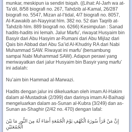
munkar, meskipun ia sendiri tsiqah. ((Lihat: Al-Jarh wa at-
Ta’dil, 8/58 biografi no. 267, Tahdzib al-Kamal, 26/287
biografi no. 5547, Mizan al-I’tidal, 4/7 biografi no. 8057,
Al-Kawakib an-Nayyirat hlm. 382 no. 52 dan Taqrib at-
Tahdzib hlm. 889 biografi no. 6266) Kesimpulan : Sanad
hadits-hadits ini lemah. Jalur Marfu’, riwayat Husyaim bin
Basyir dari Abu Hasyim ar-Rumani dari Abu Mijlaz dari
Qais bin Abbad dari Abu Sa’id Al-Khudriy RA dari Nabi
Muhammad SAW. Riwayat ini marfu’ (bersambung
sampai Nabi Muhammad SAW). Adapun perawi yang
meriwayatkan dari jalur Husyaim bin Basyir yang marfu’
ini adalah:
Nu’aim bin Hammad al-Marwazi.
Hadits dengan jalur ini dikeluarkan oleh imam Al-Hakim
dalam al-Mustadrak (2/399) dan darinya imam Al-Baihaqi
mengeluarkan dalam as-Sunan al-Kubra (3/249) dan as-
Sunan as-Shaghir (2/42 no. 470) dengan lafal:
إِنَّ مَنْ قَرَأَ سُورَةَ الْكَهْفِ يَوْمَ الْجُمُعَةِ أَضَاءَ لَهُ مِنَ النُّورِ مَا بَيْنَ
الْجُمُعَتَيْنِ