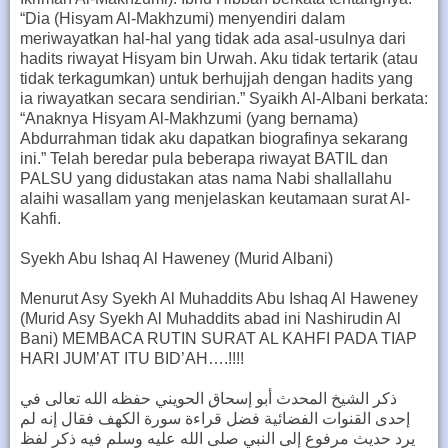
“Dia (Hisyam Al-Makhzumi) menyendiri dalam
meriwayatkan hal-hal yang tidak ada asal-usulnya dari
hadits riwayat Hisyam bin Urwah. Aku tidak tertarik (atau
tidak terkagumkan) untuk berhujjah dengan hadits yang
ia riwayatkan secara sendirian.” Syaikh Al-Albani berkata:
“Anaknya Hisyam Al-Makhzumi (yang bernama)
Abdurrahman tidak aku dapatkan biografinya sekarang
ini.” Telah beredar pula beberapa riwayat BATIL dan
PALSU yang didustakan atas nama Nabi shallallahu
alaihi wasallam yang menjelaskan keutamaan surat Al-
Kahfi.
Syekh Abu Ishaq Al Haweney (Murid Albani)
Menurut Asy Syekh Al Muhaddits Abu Ishaq Al Haweney
(Murid Asy Syekh Al Muhaddits abad ini Nashirudin Al
Bani) MEMBACA RUTIN SURAT AL KAHFI PADA TIAP
HARI JUM’AT ITU BID’AH….!!!!
ذكر الشيخ المحدث أبو إسحاق الحويني حفظه الله تعالى في
إحدى القنوات الفضائية فضل قراءة سورة الكهف فقال إنه لم
يرد حديث مرفوع إلى النبي صلى الله عليه وسلم فيه ذكر لفظ