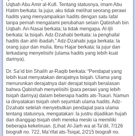
Uqbah Abu Amir al-Kufi. Tentang statusnya, imam Abu
Hatim berkata: Ia jujur, aku tidak melihat seorang perawi
hadits yang menyampaikan hadits dengan satu lafal
tanpa pernah mengalami perubahan selain Qabishah bin
Uqbah. An-Nasai berkata; Ia tidak mengapa. Al-Ijli
berkata: Ia tsiqah. Adz-Dzahabi berkata: ia penghafal
hadits dan ahli ibadah.” Adz-Dzahabi juga berkata: Ia
orang jujur dan mulia. Ibnu Hajar berkata: Ia jujur dan
terkadang menyelisihi (ulama hadits yang lebih kuat
darinya).
Dr. Sa’id bin Shalih ar-Raqib berkata: “Pendapat yang
lebih kuat menyatakan derajatnya tsiqah. Ulama yang
menurunkan derajatnya dari derajat tsiqah beralasan
bahwa Qabishah menyelisihi (para perawi yang lebih
tsiqah darinya) dalam beberapa hadits ats-Tsauri. Namun
ia dinyatakan tsiqah oleh sejumlah ulama hadits. Adz-
Dzahabi setelah menyebutkan pendapat para ulama
tentang statusnya, mengatakan: Ia justru dijadikan hujah
dan dianggap tsiqah oleh mereka meski ia memiliki
beberapa kekeliruan. (Lihat: Al-Jarh wa at-Ta’dil, 7/126
biografi no. 722, Ma’rifat ats-Tsiqat, 2/215 biografi no.