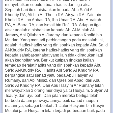
menyebutkan sepuluh buah hadits dan tiga atsar.
Sepuluh hari itu dinisbahkan kepada Abu Sa’id Al-
Khudriy RA, Ali bin Ali Tholib RA, Aisyah RA, Zaid bin
Kholid RA, Ibn Abbas RA, Ibn Umar RA, Abu Hurairah
RA, Al-Barra RA, dan Ismail bin Rofi’ RA. Adapun tiga
atsar adalah dinisbahkan kepada Abi Al-Mihlab Al-
Jaramy, Abi Qilabah Al-Jaramy, dan kepada Kholid bin
Ma’dan. Yang menjadi perbincangan pada masalah ini,
adalah Hadits-hadits yang dinisbahkan kepada Abu Sa’id
Al-Khudriy RA, karena hadits-hadits yang dinisbahkan
kepada sahabat-sahabat yang lain tidak diragukan lagi
akan kedhoifannya. Berikut kutipan ringkas kajian
terhadap derajat hadits yang dinisbahkan kepada Abu
Sa’id Al-Khudriy RA : Hadits Abi Sa’id Al Khudriy RA
berpangkal satu sanad yaitu pada Abu Hasyim Ar
Rumany, dari Abi Mijlaz, dari Qaes bin Abad, dari Abu
Sa’id Al Khudriy RA. Dari Abu Hasyim Ar Rumany telah
meriwayatkan 3 orang muridnya yaitu Husyaim, Sufyan At
Tsaury, dan Syu’bah. Dari jalan mereka bertiga telah
berbeda dalam periwayatannya baik sanad maupun
matannya, sebagai berikut : 1. Jalur Husyaim bin Basyir
Melalui jalur Husyaim telah terjadi perbedaan baik pada