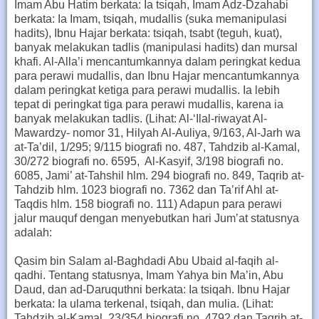
Imam Abu Hatim berkata: Ia tsiqah, Imam Adz-Dzahabi
berkata: Ia Imam, tsiqah, mudallis (suka memanipulasi
hadits), Ibnu Hajar berkata: tsiqah, tsabt (teguh, kuat),
banyak melakukan tadlis (manipulasi hadits) dan mursal
khafi. Al-Alla’i mencantumkannya dalam peringkat kedua
para perawi mudallis, dan Ibnu Hajar mencantumkannya
dalam peringkat ketiga para perawi mudallis. Ia lebih
tepat di peringkat tiga para perawi mudallis, karena ia
banyak melakukan tadlis. (Lihat: Al-‘Ilal-riwayat Al-
Mawardzy- nomor 31, Hilyah Al-Auliya, 9/163, Al-Jarh wa
at-Ta’dil, 1/295; 9/115 biografi no. 487, Tahdzib al-Kamal,
30/272 biografi no. 6595, Al-Kasyif, 3/198 biografi no.
6085, Jami’ at-Tahshil hlm. 294 biografi no. 849, Taqrib at-
Tahdzib hlm. 1023 biografi no. 7362 dan Ta’rif Ahl at-
Taqdis hlm. 158 biografi no. 111) Adapun para perawi
jalur mauquf dengan menyebutkan hari Jum’at statusnya
adalah:
Qasim bin Salam al-Baghdadi Abu Ubaid al-faqih al-
qadhi. Tentang statusnya, Imam Yahya bin Ma’in, Abu
Daud, dan ad-Daruquthni berkata: Ia tsiqah. Ibnu Hajar
berkata: Ia ulama terkenal, tsiqah, dan mulia. (Lihat:
Tahdzib al-Kamal, 23/354 biografi no. 4792 dan Taqrib at-