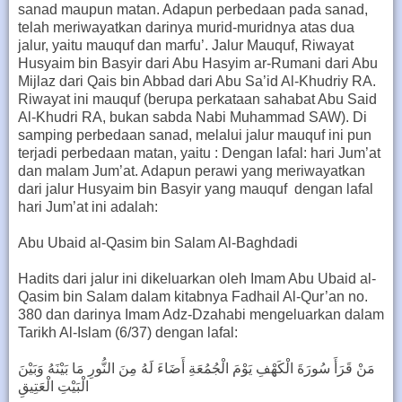
sanad maupun matan. Adapun perbedaan pada sanad,
telah meriwayatkan darinya murid-muridnya atas dua
jalur, yaitu mauquf dan marfu’. Jalur Mauquf, Riwayat
Husyaim bin Basyir dari Abu Hasyim ar-Rumani dari Abu
Mijlaz dari Qais bin Abbad dari Abu Sa’id Al-Khudriy RA.
Riwayat ini mauquf (berupa perkataan sahabat Abu Said
Al-Khudri RA, bukan sabda Nabi Muhammad SAW). Di
samping perbedaan sanad, melalui jalur mauquf ini pun
terjadi perbedaan matan, yaitu : Dengan lafal: hari Jum’at
dan malam Jum’at. Adapun perawi yang meriwayatkan
dari jalur Husyaim bin Basyir yang mauquf dengan lafal
hari Jum’at ini adalah:
Abu Ubaid al-Qasim bin Salam Al-Baghdadi
Hadits dari jalur ini dikeluarkan oleh Imam Abu Ubaid al-
Qasim bin Salam dalam kitabnya Fadhail Al-Qur’an no.
380 dan darinya Imam Adz-Dzahabi mengeluarkan dalam
Tarikh Al-Islam (6/37) dengan lafal:
مَنْ قَرَأَ سُورَةَ الْكَهْفِ يَوْمَ الْجُمُعَةِ أَضَاءَ لَهُ مِنَ النُّورِ مَا بَيْنَهُ وَبَيْنَ
الْبَيْتِ الْعَتِيقِ