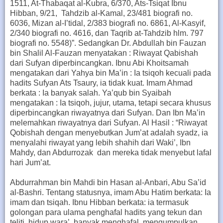
1511, At-Thabaqat al-Kubra, 6/370, Ats-Tsiqat Ibnu
Hibban, 9/21, Tahdzib al-Kamal, 23/481 biografi no.
6036, Mizan al-I’tidal, 2/383 biografi no. 6861, Al-Kasyif,
2/340 biografi no. 4616, dan Taqrib at-Tahdzib hlm. 797
biografi no. 5548)”. Sedangkan Dr. Abdullah bin Fauzan
bin Shalil Al-Fauzan menyatakan : Riwayat Qabishah
dari Sufyan diperbincangkan. Ibnu Abi Khoitsamah
mengatakan dari Yahya bin Ma’in : Ia tsiqoh kecuali pada
hadits Sufyan Ats Tsaury, ia tidak kuat. Imam Ahmad
berkata : Ia banyak salah. Ya’qub bin Syaibah
mengatakan : Ia tsiqoh, jujur, utama, tetapi secara khusus
diperbincangkan riwayatnya dari Sufyan. Dan Ibn Ma’in
melemahkan riwayatnya dari Sufyan. Al Hasil : “Riwayat
Qobishah dengan menyebutkan Jum’at adalah syadz, ia
menyalahi riwayat yang lebih shahih dari Waki’, Ibn
Mahdy, dan Abdurrozak dan mereka tidak menyebut lafal
hari Jum’at.
Abdurrahman bin Mahdi bin Hasan al-Anbari, Abu Sa’id
al-Bashri. Tentang statusnya, imam Abu Hatim berkata: Ia
imam dan tsiqah. Ibnu Hibban berkata: ia termasuk
golongan para ulama penghafal hadits yang tekun dan
teliti, hidup wara’, banyak menghafal, mengumpulkan,