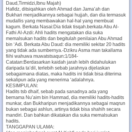
Daud,Tirmidzi,Ibnu Majah)
Hafidz, ditsiqahkan oleh Ahmad dan Jama’ah dan
Bukhari menjadikannya sebagai hujjah, dan dia termasuk
mudallis yang membawakan hal-hal yang membuat
kagum. Berkata Nasai:Dia tidak tisqah.berkata Abu Al-
Fathi Al-Azdi: Ahli hadits mengatakan dia suka
memalsukan hadits dan begitulah penilaian Abu Ahmad
bin ‘Adi. Berkata Abu Daud: dia memiliki sekitar 20 hadits
yang tidak ada sumbernya.-Dzikru Asma man takallama
fiihi wahuwa muwatstsaqun:1/184-
Catatan:Berdasarkan kaidah jarah lebih didahulukan
daripada ta’dil, terlebih sebab jarahnya dijelaskan
sebagaimana diatas, maka hadits ini tidak bisa diterima
sekalipun ada yang menerima ‘adalahnya.
KESIMPULAN:
Hadits tsb dhaif, sebab pada sanadnya ada yang
bernama Nu’aim bin Hammad, dia memiliki hadits-hadits
munkar, dan Bukharipun menjadikannya sebagai maqrun
bukan sebagai ashlun, artinya tidak bisa shahih secara
mandiri. Dan bahkan dikatakan dia suka memalsukan
hadits.
TANGGAPAN ULAMA: