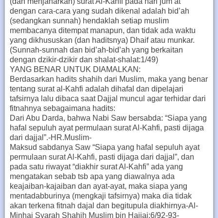
(dan menjaharkan) surat Al-Kahfi pada hari jum’at
dengan cara-cara yang sudah dikenal adalah bid’ah
(sedangkan sunnah) hendaklah setiap muslim
membacanya ditempat manapun, dan tidak ada waktu
yang dikhususkan (dan haditsnya) Dhaif atau munkar.
(Sunnah-sunnah dan bid’ah-bid’ah yang berkaitan
dengan dzikir-dzikir dan shalat-shalat:1/49)
YANG BENAR UNTUK DIAMALKAN:
Berdasarkan hadits shahih dari Muslim, maka yang benar
tentang surat al-Kahfi adalah dihafal dan dipelajari
tafsirnya lalu dibaca saat Dajjal muncul agar terhidar dari
fitnahnya sebagaimana hadits:
Dari Abu Darda, bahwa Nabi Saw bersabda: “Siapa yang
hafal sepuluh ayat permulaan surat Al-Kahfi, pasti dijaga
dari dajjal”.-HR.Muslim-
Maksud sabdanya Saw “Siapa yang hafal sepuluh ayat
permulaan surat Al-Kahfi, pasti dijaga dari dajjal”, dan
pada satu riwayat “diakhir surat Al-Kahfi” ada yang
mengatakan sebab tsb apa yang diawalnya ada
keajaiban-kajaiban dan ayat-ayat, maka siapa yang
mentadabburinya (mengkaji tafsirnya) maka dia tidak
akan terkena fitnah dajal dan begitupula diakhirnya-Al-
Minhaj Syarah Shahih Muslim bin Hajjaj:6/92-93-