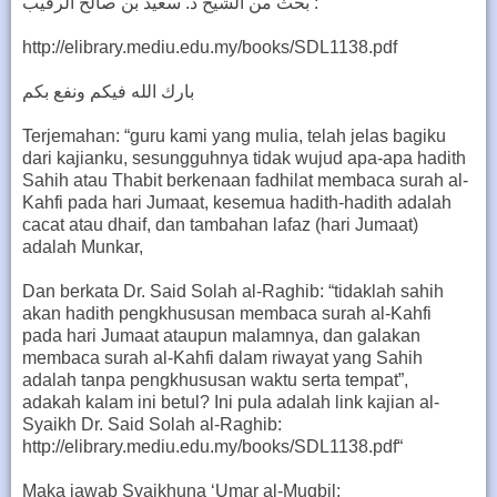
بحث من الشيخ د. سعيد بن صالح الرقيب :
http://elibrary.mediu.edu.my/books/SDL1138.pdf
بارك الله فيكم ونفع بكم
Terjemahan: “guru kami yang mulia, telah jelas bagiku
dari kajianku, sesungguhnya tidak wujud apa-apa hadith
Sahih atau Thabit berkenaan fadhilat membaca surah al-
Kahfi pada hari Jumaat, kesemua hadith-hadith adalah
cacat atau dhaif, dan tambahan lafaz (hari Jumaat)
adalah Munkar,
Dan berkata Dr. Said Solah al-Raghib: “tidaklah sahih
akan hadith pengkhususan membaca surah al-Kahfi
pada hari Jumaat ataupun malamnya, dan galakan
membaca surah al-Kahfi dalam riwayat yang Sahih
adalah tanpa pengkhususan waktu serta tempat”,
adakah kalam ini betul? Ini pula adalah link kajian al-
Syaikh Dr. Said Solah al-Raghib:
http://elibrary.mediu.edu.my/books/SDL1138.pdf“
Maka jawab Syaikhuna ‘Umar al-Muqbil: