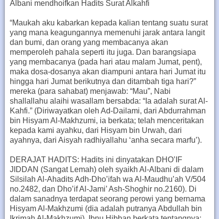
Albani mendhoifkan Hadits Surat Alkahfi
“Maukah aku kabarkan kepada kalian tentang suatu surat
yang mana keagungannya memenuhi jarak antara langit
dan bumi, dan orang yang membacanya akan
memperoleh pahala seperti itu juga. Dan barangsiapa
yang membacanya (pada hari atau malam Jumat, pent),
maka dosa-dosanya akan diampuni antara hari Jumat itu
hingga hari Jumat berikutnya dan ditambah tiga hari?”
mereka (para sahabat) menjawab: “Mau”, Nabi
shallallahu alaihi wasallam bersabda: “Ia adalah surat Al-
Kahfi.” (Diriwayatkan oleh Ad-Dailami, dari Abdurrahman
bin Hisyam Al-Makhzumi, ia berkata; telah menceritakan
kepada kami ayahku, dari Hisyam bin Urwah, dari
ayahnya, dari Aisyah radhiyallahu ‘anha secara marfu’).
DERAJAT HADITS: Hadits ini dinyatakan DHO’IF
JIDDAN (Sangat Lemah) oleh syaikh Al-Albani di dalam
Silsilah Al-Ahadits Adh-Dho’ifah wa Al-Maudhu’ah V/504
no.2482, dan Dho’if Al-Jami’ Ash-Shoghir no.2160). Di
dalam sanadnya terdapat seorang perowi yang bernama
Hisyam Al-Makhzumi (dia adalah putranya Abdullah bin
Ikrimah Al-Makhzumi). Ibnu Hibban berkata tentangnya: