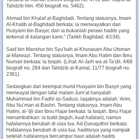
Tahdzib hlm. 450 biografi no. 5462).
Ahmad bin Khalaf al-Baghdadi. Tentang statusnya, Imam
Al-Khatib al-Baghdadi berkata: ia meriwayatkan dari
Husyaim bin Basyir, dan ia bukanlah perawi hadits yang
terkenal di kalangan kami.” (Tarikh Baghdad, 4/134).
Said bin Manshur bin Syu’bah al-Khurasani Abu Utsman
al-Marwazi. Tentang statusnya, Imam Abu Hatim dan Ibnu
Numair berkata: Ia tsiqah. (Lihat: Al-Jarh wa at-Ta’dil, 4/68
biografi no. 284 dan Tahdzib al-Kamal, 11/77 biografi no.
2361).
Sedangkan dari keempat murid Husyaim bin Basyir yang
meriwayat dengan lafal malam Jum’at hanyalah
Muhammad bin Fadhl as-Sadusi, laqabnya adalah ‘Arim,
Abu Nu’man al-Bashri. Tentang statusnya, Imam Abu
Hatim, al-‘Ijli dan Ibnu Hajar berkata: Ia tsiqah. Ibnu Hajar
menambahkan: ia tsabt (teguh, kuat hafalan), namun
hafalannya berubah di usia tua. Ad-Daruquthni berkata:
Hafalannya berubah di usia tua, haditsnya yang nampak
setelah hafalannya bercampur baur adalah hadits