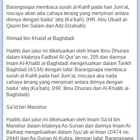
Barangsiapa membaca surah al-Kahfi pada hari Jum’at,
niscaya akan ada cahaya terang yang menyinari antara
dirinya dengan baitul ‘atiq (Ka’bah). (HR. Abu Ubaid al-
Qasim bin Salam dan Adz-Dzahabi)
Ahmad bin Khalaf al-Baghdadi
Hadits dari jalur ini dikeluarkan oleh Imam Ibnu Dhurais
dalam kitabnya Fadhail Al-Qur’an no. 205 dan darinya
Imam Al-Khatib al-Baghdadi mengeluarkan dalam Tarikh
Baghdad (4/134) dengan lafal: Barangsiapa membaca
surah al-Kahfi pada hari Jum’at, niscaya aka nada
cahaya terang yang menyinari antara dirinya dengan
baitul ‘atiq (Ka’bah). (HR. Ibnu Dhurais dan Al-Khatib al-
Baghdadi)
Sa’id bin Manshur
Hadits dari jalur ini dikeluarkan oleh Imam Sa’id bin
Manshur dalam kitabnya As-Sunan dan darinya Imam Al-
Baihaqi mengeluarkan dalam Syu’ab al-Iman (2/474 no.
2444) dan As-Sunan Al-Kubra, dengan lafal: Barangsiapa