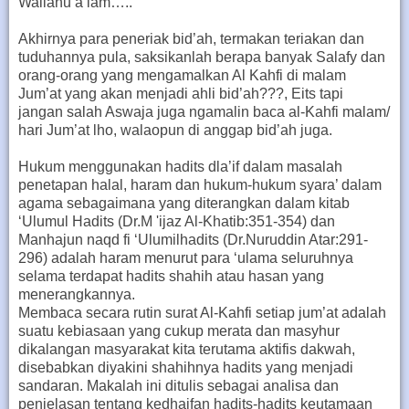
Wallahu a’lam…..
Akhirnya para peneriak bid’ah, termakan teriakan dan
tuduhannya pula, saksikanlah berapa banyak Salafy dan
orang-orang yang mengamalkan Al Kahfi di malam
Jum’at yang akan menjadi ahli bid’ah???, Eits tapi
jangan salah Aswaja juga ngamalin baca al-Kahfi malam/
hari Jum’at lho, walaopun di anggap bid’ah juga.
Hukum menggunakan hadits dla’if dalam masalah
penetapan halal, haram dan hukum-hukum syara’ dalam
agama sebagaimana yang diterangkan dalam kitab
‘Ulumul Hadits (Dr.M 'ijaz Al-Khatib:351-354) dan
Manhajun naqd fi ‘Ulumilhadits (Dr.Nuruddin Atar:291-
296) adalah haram menurut para ‘ulama seluruhnya
selama terdapat hadits shahih atau hasan yang
menerangkannya.
Membaca secara rutin surat Al-Kahfi setiap jum’at adalah
suatu kebiasaan yang cukup merata dan masyhur
dikalangan masyarakat kita terutama aktifis dakwah,
disebabkan diyakini shahihnya hadits yang menjadi
sandaran. Makalah ini ditulis sebagai analisa dan
penjelasan tentang kedhaifan hadits-hadits keutamaan