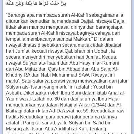
مِنْ حَيْثُ قَرَأَهَا مَا بَيْنَهُ وَبَيْنَ مَكَّةَ
“Barangsiapa membaca surah Al-Kahfi sebagaimana ia
diturunkan kemudian ia mendapati Dajjal, niscaya Dajjal
tidak akan mampu menguasai dirinya dan barangsiapa
membaca surah Al-Kahfi niscaya baginya cahaya dari
tempat ia membacanya sampai Makkah.” Di dalam
riwayat di atas disebutkan secara mutlak tidak dibatasi
hari Jum’at, kecuali riwayat Qabishah bin Uqbah, Ia
secara menyendiri menyebutkan hari Jum’at. Kedua,
riwayat Sufyan ats-Tsauri dari Abu Hasyim ar-Rumani
dari Abu Mijlaz dari Qais bin Abbad dari Abu Sa’id Al-
Khudriy RA dari Nabi Muhammad SAW. Riwayat ini
marfu’. Satu-satunya perawi yang meriwayatkan dari jalur
Sufyan ats-Tsauri yang marfu’ ini adalah: Yusuf bin
Asbath. Dikeluarkan oleh Ibnu Suni dalam kitab Amal al-
Yaum wa al-Lailah no. 30 dan dari jalurnya Ibnu Hajar
mengeluarkannya dalam Nataij al-Afkar (1/344) dan Al-
Baihaqi dalam kitab Ad-Da’awat no. 59. Kedudukan rawi
hadits Kedudukan para perawi jalur pertama darinya
adalah: Pangkal sanad, yaitu Sufyan bin Sa’id bin
Masruq ats-Tsauri Abu Abdillah al-Kufi. Tentang