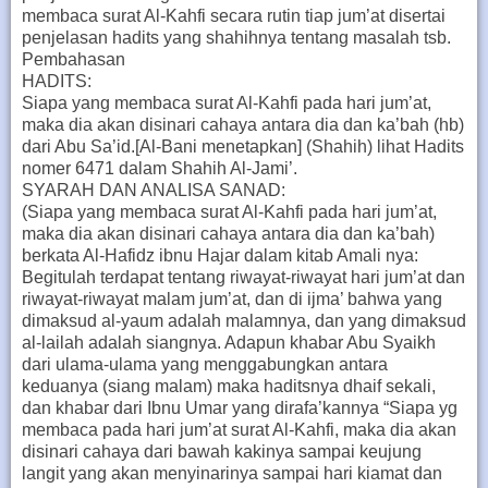
membaca surat Al-Kahfi secara rutin tiap jum’at disertai
penjelasan hadits yang shahihnya tentang masalah tsb.
Pembahasan
HADITS:
Siapa yang membaca surat Al-Kahfi pada hari jum’at,
maka dia akan disinari cahaya antara dia dan ka’bah (hb)
dari Abu Sa’id.[Al-Bani menetapkan] (Shahih) lihat Hadits
nomer 6471 dalam Shahih Al-Jami’.
SYARAH DAN ANALISA SANAD:
(Siapa yang membaca surat Al-Kahfi pada hari jum’at,
maka dia akan disinari cahaya antara dia dan ka’bah)
berkata Al-Hafidz ibnu Hajar dalam kitab Amali nya:
Begitulah terdapat tentang riwayat-riwayat hari jum’at dan
riwayat-riwayat malam jum’at, dan di ijma’ bahwa yang
dimaksud al-yaum adalah malamnya, dan yang dimaksud
al-lailah adalah siangnya. Adapun khabar Abu Syaikh
dari ulama-ulama yang menggabungkan antara
keduanya (siang malam) maka haditsnya dhaif sekali,
dan khabar dari Ibnu Umar yang dirafa’kannya “Siapa yg
membaca pada hari jum’at surat Al-Kahfi, maka dia akan
disinari cahaya dari bawah kakinya sampai keujung
langit yang akan menyinarinya sampai hari kiamat dan