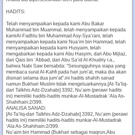
HADITS:
Telah menyampaikan kepada kami Abu Bakar
Muhammad bin Muammal, telah menyampaikan kepada
kamiAl-Fadhlu bin Muhammad Asy-Sya’rani, telah
menyampaikan kepada kami Nua’im bin Hammad, telah
menyampaikan kepada kami Husyaim, telah
mengabarkan kepada kami Abu Hasyim, dari Abu Mijlaz,
dari Qais bin ‘Abbad, dari Abu Sa’id Al-Khudriy r.a.,
bahwa Nabi Saw bersabda: “Sesungguhnya siapa yang
membaca surat Al-Kahfi pada hari jum’at, maka dia akan
disinari selama dua jum’at”.ini hadits shahih sanad
namun Bukhari Muslim tidak mengeluarkannya.[At-Ta’liq-
dari Talkhis Adz-Dzahabi] 3392, Nu’aim (perawi hadits
ini) memiliki hadits-hadits munkar-Al-Mustadrak ‘Ala As-
Shahihain:2/399.
ANALISA SANAD:
[At-Ta’liq-dari Talkhis Adz-Dzahabi] 3392, Nu’aim (perawi
hadits ini) memiliki hadits-hadits munkar-Al-Mustadrak
‘Ala As-Shahihain:2/399.
Nu’aim bin Hammad (Bukhari sebagai maqrun,Abu